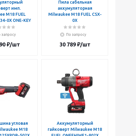
уляторный
Пила сабельная
верт имп.
аккумуляторная
ee M18 FUEL
Milwaukee М18 FUEL CSX-
34-0X ONE-KEY
0X
 запросу
По запросу
90
₽
/шт
30 789
₽
/шт
ина угловая
Аккумуляторный
ilwaukee M18
гайковерт Milwaukee M18
125XPDB-502X
FUEL ONEFHIWF1-802X