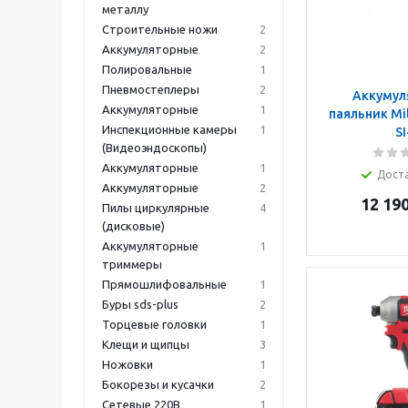
металлу
Строительные ножи
2
Аккумуляторные
2
Полировальные
1
Пневмостеплеры
2
Аккумул
Аккумуляторные
1
паяльник Mi
Инспекционные камеры
1
SI
(Видеоэндоскопы)
Аккумуляторные
1
Дост
Аккумуляторные
2
12 19
Пилы циркулярные
4
(дисковые)
Аккумуляторные
1
триммеры
Прямошлифовальные
1
Буры sds-plus
2
Торцевые головки
1
Клещи и щипцы
3
Ножовки
1
Бокорезы и кусачки
2
Сетевые 220В
1