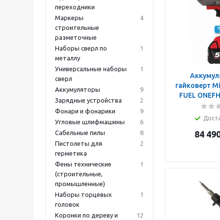
переходники
Маркеры
4
строительные
разметочные
Наборы сверл по
1
металлу
Универсальные наборы
1
Аккумул
сверл
гайковерт M
Аккумуляторы
9
FUEL ONEFH
Зарядные устройства
2
Фонари и фонарики
9
Дост
Угловые шлифмашины
6
Сабельные пилы
8
84 49
Пистолеты для
2
герметика
Фены технические
1
(строительные,
промышленные)
Наборы торцевых
1
головок
Коронки по дереву и
12