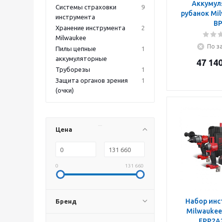
Аккумул
Системы страховки
9
рубанок Mi
инструмента
BP
Хранение инструмента
2
Milwaukee
По з
Пилы цепные
1
аккумуляторные
47 14
Труборезы
1
Защита органов зрения
1
(очки)
Цена
0
131 660
Набор инс
Бренд
Milwaukee
FPP2A