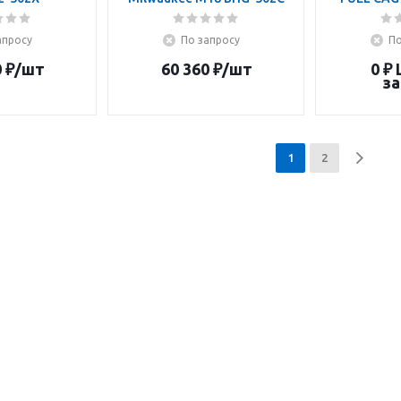
апросу
По запросу
По
0
₽
/шт
60 360
₽
/шт
0 ₽
за
1
2