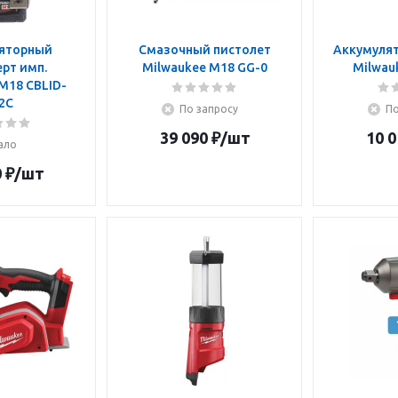
яторный
Смазочный пистолет
Аккумуля
рт имп.
Milwaukee M18 GG-0
Milwauk
M18 CBLID-
2C
По запросу
По
39 090
₽
/шт
10 0
ало
0
₽
/шт