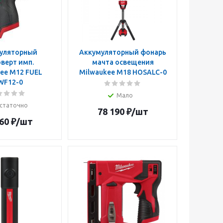
уляторный
Аккумуляторный фонарь
верт имп.
мачта освещения
ee M12 FUEL
Milwaukee M18 HOSALC-0
WF12-0
Мало
статочно
78 190
₽
/шт
60
₽
/шт