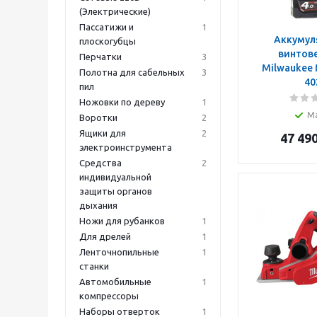
(Электрические)
Пассатижи и
1
Аккумул
плоскогубцы
винтове
Перчатки
3
Milwaukee 
Полотна для сабельных
3
40
пил
Ножовки по дереву
1
М
Воротки
2
Ящики для
2
47 49
электроинструмента
Средства
2
индивидуальной
защиты органов
дыхания
Ножи для рубанков
1
Для дрелей
1
Ленточнопильные
1
станки
Автомобильные
1
компрессоры
Наборы отверток
1