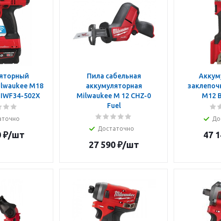
яторный
Пила сабельная
Аккум
ilwaukee M18
аккумуляторная
заклепоч
IWF34-502X
Milwaukee M 12 CHZ-0
M12 
Fuel
аточно
До
Достаточно
0
₽
/шт
47 1
27 590
₽
/шт