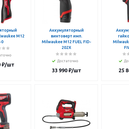
яторный
Аккумуляторный
Аккум
lwaukee M12
винтоверт имп.
гайко
-0
Milwaukee M12 FUEL FID-
Milwauk
202X
FI
аточно
Достаточно
До
0
₽
/шт
33 990
₽
/шт
25 8