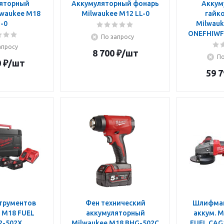
яторный
Аккумуляторный фонарь
Аккум
lwaukee M18
Milwaukee M12 LL-0
гайко
-0
Milwauk
ONEFHIWF
По запросу
апросу
8 700
₽
/шт
По
0
₽
/шт
59 7
трументов
Фен технический
Шлифмаш
 M18 FUEL
аккумуляторный
аккум. M
2-502X
Milwaukee M18 BHG-502C
FUEL CAG