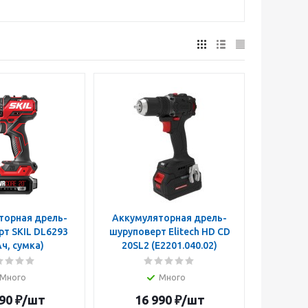
торная дрель-
Аккумуляторная дрель-
т SKIL DL6293
шуруповерт Elitech HD CD
Ач, сумка)
20SL2 (E2201.040.02)
Много
Много
90
₽
/шт
16 990
₽
/шт