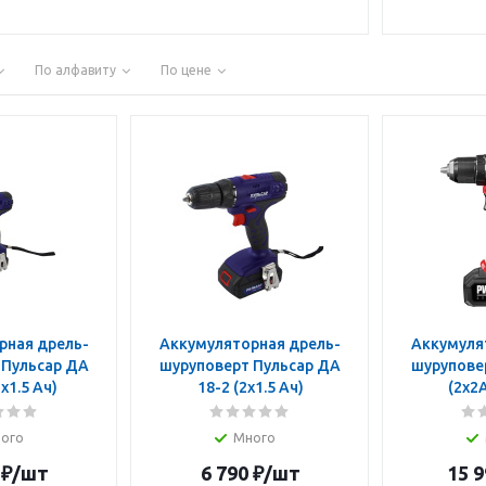
По алфавиту
По цене
рная дрель-
Аккумуляторная дрель-
Аккумуля
 Пульсар ДА
шуруповерт Пульсар ДА
шуруповер
2х1.5 Ач)
18-2 (2х1.5 Ач)
(2х2
ого
Много
₽
/шт
6 790
₽
/шт
15 9