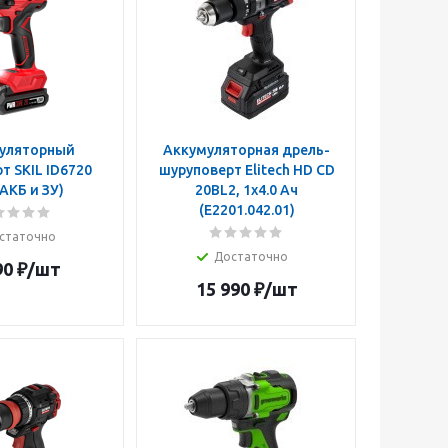
уляторный
Аккумуляторная дрель-
т SKIL ID6720
шуруповерт Elitech HD CD
 АКБ и ЗУ)
20BL2, 1x4.0 Ач
(E2201.042.01)
статочно
Достаточно
90
₽
/шт
15 990
₽
/шт