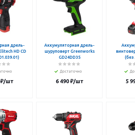
рная дрель-
Аккумуляторная дрель-
Аккум
litech HD CD
шуруповерт Greenworks
винтовер
01.039.01)
GD24DD35
(без
аточно
Достаточно
До
₽
/шт
6 490
₽
/шт
5 9