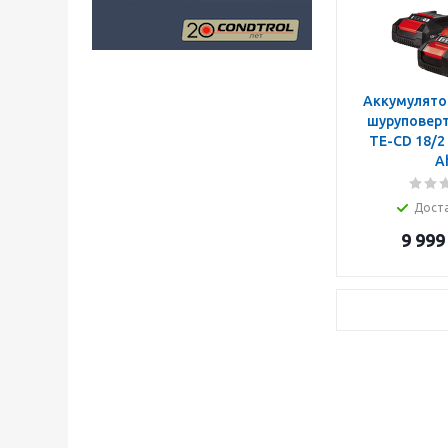
Аккумулято
шуруповерт 
TE-CD 18/2 L
A
Дост
9 999