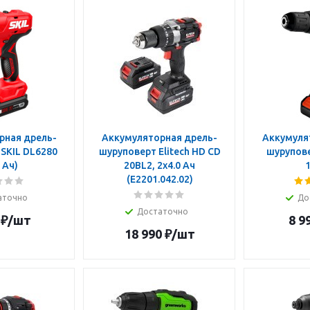
рная дрель-
Аккумуляторная дрель-
Аккумуля
SKIL DL6280
шуруповерт Elitech HD CD
шурупове
 Ач)
20BL2, 2x4.0 Ач
(E2201.042.02)
аточно
До
Достаточно
₽
/шт
8 9
18 990
₽
/шт