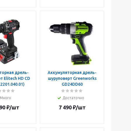
торная дрель-
Аккумуляторная дрель-
 Elitech HD CD
шуруповерт Greenworks
E2201.040.01)
GD24DD60
Много
Достаточно
90
₽
/шт
7 490
₽
/шт