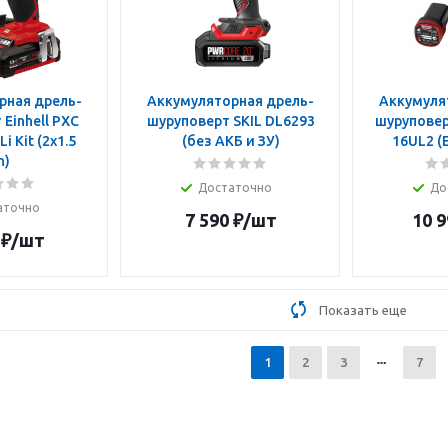
рная дрель-
Аккумуляторная дрель-
Аккумуля
Einhell PXC
шуруповерт SKIL DL6293
шуруповерт
i Kit (2x1.5
(без АКБ и ЗУ)
16UL2 (
h)
Достаточно
До
аточно
7 590
₽
/шт
10 9
₽
/шт
Показать еще
1
2
3
7