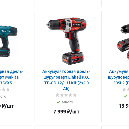
рная дрель-
Аккумуляторная дрель-
Аккумуля
рт Makita
шуруповерт Einhell PXC
шуруповерт
3SYX5
TE-CD 12/1 Li Kit (2x2.0
20SL2 (
Ah)
ого
Много
0
₽
/шт
13 9
7 999
₽
/шт