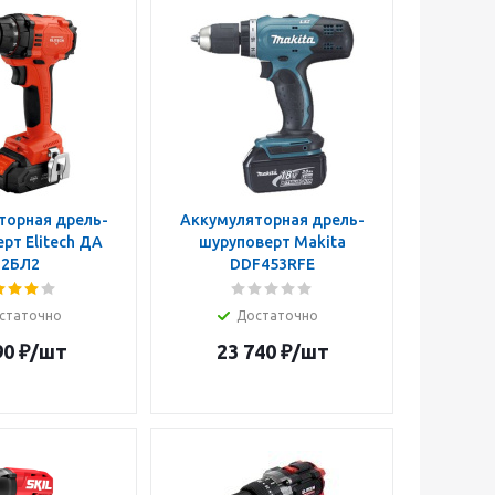
торная дрель-
Аккумуляторная дрель-
рт Elitech ДА
шуруповерт Makita
12БЛ2
DDF453RFE
статочно
Достаточно
90
₽
/шт
23 740
₽
/шт