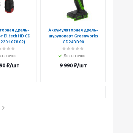
торная дрель-
Аккумуляторная дрель-
 Elitech HD CD
шуруповерт Greenworks
E2201.078.02)
GD24DD90
статочно
Достаточно
90
₽
/шт
9 990
₽
/шт