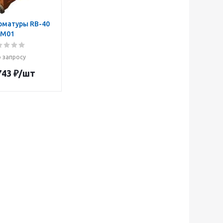
рматуры RB-40
M01
 запросу
743
₽
/шт