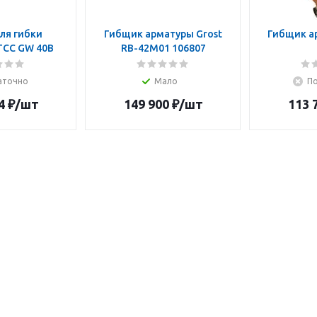
ля гибки
Гибщик арматуры Grost
Гибщик а
ТСС GW 40B
RB-42М01 106807
аточно
Мало
По
4
₽
/шт
149 900
₽
/шт
113 