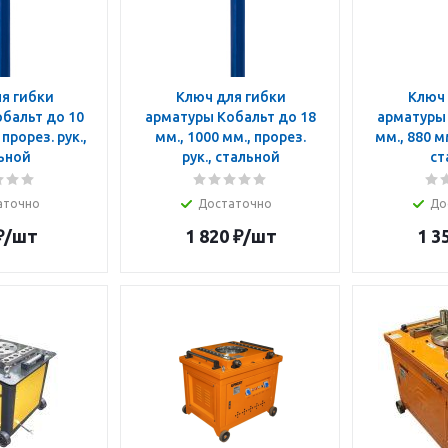
я гибки
Ключ для гибки
Ключ 
бальт до 10
арматуры Кобальт до 18
арматуры 
 прорез. рук.,
мм., 1000 мм., прорез.
мм., 880 мм
ьной
рук., стальной
ст
аточно
Достаточно
До
₽
/шт
1 820
₽
/шт
1 3