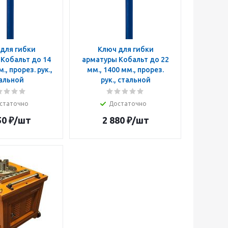
для гибки
Ключ для гибки
Кобальт до 14
арматуры Кобальт до 22
., прорез. рук.,
мм., 1400 мм., прорез.
альной
рук., стальной
статочно
Достаточно
50
₽
/шт
2 880
₽
/шт