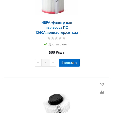
HEPA-фильтр для
пылесоса ПС
1260А,полиэстер,сетка,моющийся
Достаточно
599
₽
/шт
В корзину