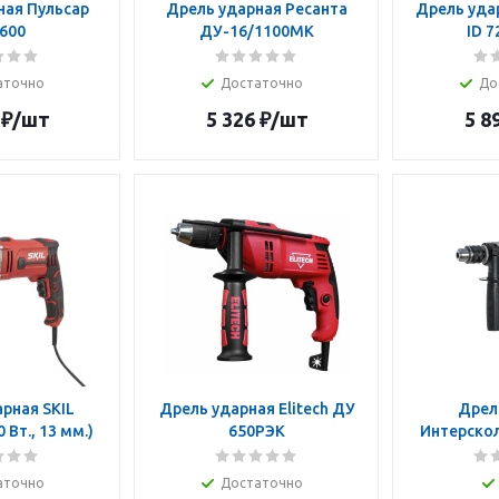
ная Пульсар
Дрель ударная Ресанта
Дрель удар
600
ДУ-16/1100МК
ID 7
аточно
Достаточно
До
₽
/шт
5 326
₽
/шт
5 8
рная SKIL
Дрель ударная Elitech ДУ
Дрел
 Вт., 13 мм.)
650РЭК
Интерскол
аточно
Достаточно