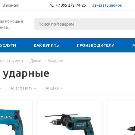
+7 395 272-74-25
Заказать звонок
Вакансии
ая помощь в
ента.
УСЛУГИ
КАК КУПИТЬ
ПРОИЗВОДИТЕЛИ
роинструмент
-
Дрели
-
Ударные
 ударные
По алфавиту
По цене