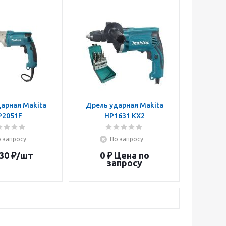
арная Makita
Дрель ударная Makita
P2051F
HP1631 KX2
 запросу
По запросу
30
₽
/шт
0 ₽
Цена по
запросу