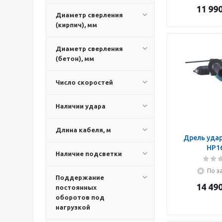
11 99
Диаметр сверления
(кирпич), мм
Диаметр сверления
(бетон), мм
Число скоростей
Наличии удара
Длина кабеля, м
Дрель удар
HP1
Наличие подсветки
По з
Поддержание
14 49
постоянных
оборотов под
нагрузкой