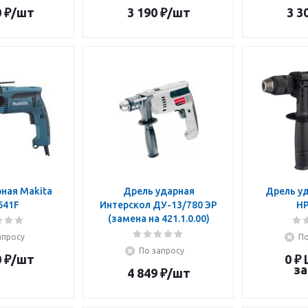
0
₽
/шт
3 190
₽
/шт
3 3
ная Makita
Дрель ударная
Дрель уд
641F
Интерскол ДУ-13/780 ЭР
HP
(замена на 421.1.0.00)
апросу
По
По запросу
0
₽
/шт
0 ₽
за
4 849
₽
/шт