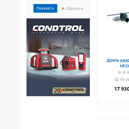
Показать
Сбросить
Дрель удар
HP2
По з
17 93