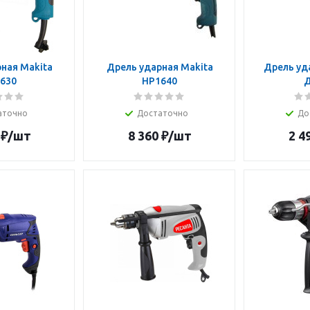
ная Makita
Дрель ударная Makita
Дрель уд
630
HP1640
Д
аточно
Достаточно
До
₽
/шт
8 360
₽
/шт
2 4