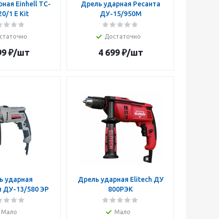
ная Einhell TC-
Дрель ударная Ресанта
20/1 E Kit
ДУ-15/950М
статочно
Достаточно
99
₽
/шт
4 699
₽
/шт
ь ударная
Дрель ударная Elitech ДУ
 ДУ-13/580 ЭР
800РЭК
Мало
Мало