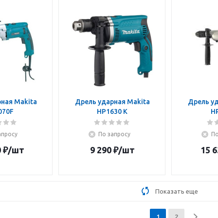
ная Makita
Дрель ударная Makita
Дрель уд
070F
HP1630 K
H
апросу
По запросу
По
0
₽
/шт
9 290
₽
/шт
15 6
Показать еще
1
2