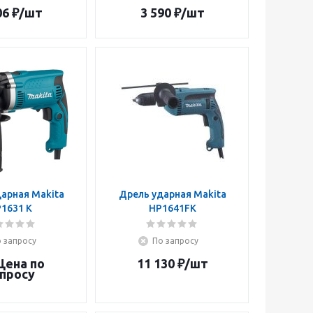
06
₽
/шт
3 590
₽
/шт
арная Makita
Дрель ударная Makita
1631 K
HP1641FK
 запросу
По запросу
Цена по
11 130
₽
/шт
просу