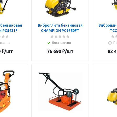
 бензиновая
Виброплита бензиновая
Вибропли
 PC5431F
CHAMPION PC9750FT
ТСС
аточно
Достаточно
По
0
₽
/шт
76 690
₽
/шт
82 4