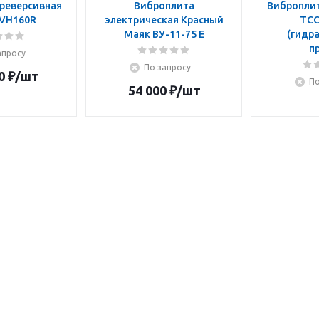
реверсивная
Виброплита
Виброплит
VH160R
электрическая Красный
ТСС
Маяк ВУ-11-75 Е
(гидр
п
апросу
По запросу
0
₽
/шт
По
54 000
₽
/шт