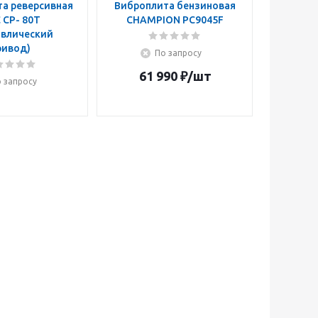
а реверсивная
Виброплита бензиновая
 CP- 80T
CHAMPION PC9045F
авлический
ривод)
По запросу
61 990
₽
/шт
 запросу