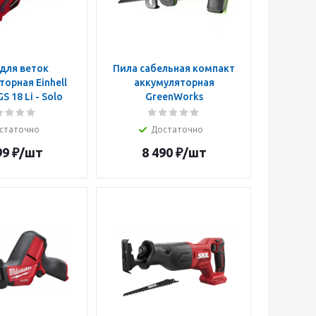
для веток
Пила сабельная компакт
орная Einhell
аккумуляторная
S 18 Li - Solo
GreenWorks
статочно
Достаточно
99
₽
/шт
8 490
₽
/шт