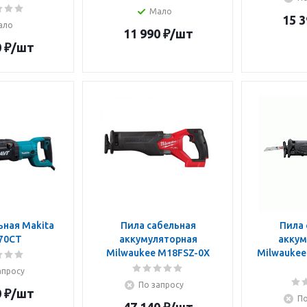
Мало
15 3
ало
11 990
₽
/шт
0
₽
/шт
ьная Makita
Пила сабельная
Пила 
70CT
аккумуляторная
аккум
Milwaukee M18FSZ-0X
Milwaukee
апросу
По запросу
0
₽
/шт
По