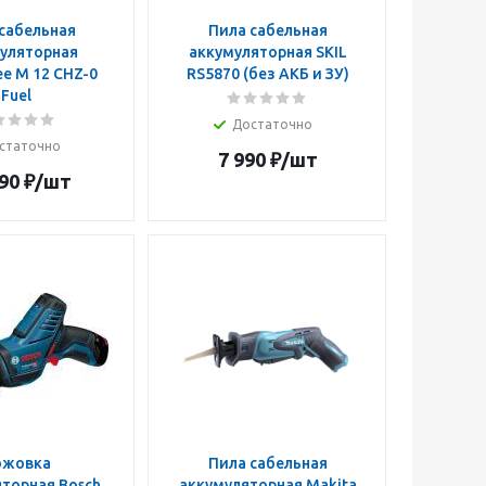
сабельная
Пила сабельная
уляторная
аккумуляторная SKIL
e M 12 CHZ-0
RS5870 (без АКБ и ЗУ)
Fuel
Достаточно
статочно
7 990
₽
/шт
90
₽
/шт
ожовка
Пила сабельная
торная Bosch
аккумуляторная Makita