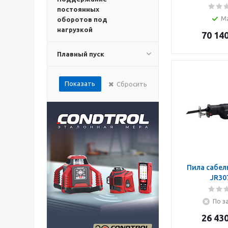
постоянных
М
оборотов под
нагрузкой
70 14
Плавный пуск
Показать
Сбросить
Пила сабел
JR30
По з
26 43