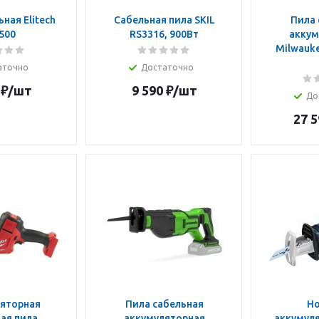
ная Elitech
Сабельная пила SKIL
Пила 
500
RS3316, 900Вт
аккум
Milwauke
аточно
Достаточно
₽
/шт
9 590
₽
/шт
До
27 5
яторная
Пила сабельная
Н
ая пила
аккумуляторная
аккумуля