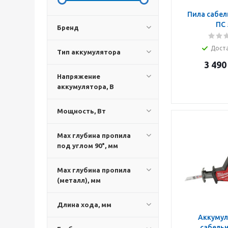
Пила сабель
ПС 
Бренд
Дост
Тип аккумулятора
3 490
Напряжение
аккумулятора, В
Мощность, Вт
Max глубина пропила
под углом 90°, мм
Max глубина пропила
(металл), мм
Длина хода, мм
Аккумул
сабельн