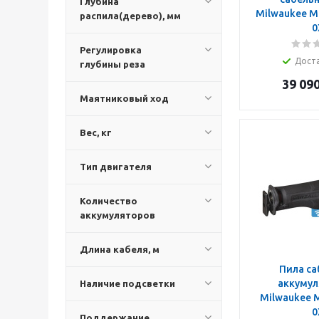
Глубина
Milwaukee M
распила(дерево), мм
0
Регулировка
Дост
глубины реза
39 09
Маятниковый ход
Вес, кг
Тип двигателя
Количество
аккумуляторов
Длина кабеля, м
Пила са
аккумул
Наличие подсветки
Milwaukee 
0
Поддержание