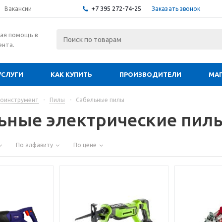
+7 395 272-74-25
Заказать звонок
Вакансии
ая помощь в
ента.
УСЛУГИ
КАК КУПИТЬ
ПРОИЗВОДИТЕЛИ
МА
роинструмент
-
Пилы
-
Сабельные пилы
ьные электрические пил
По алфавиту
По цене