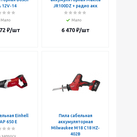
 12V-14
JR100DZ + радио акк
Мало
Мало
72
₽
/шт
6 470
₽
/шт
ельная Einhell
Пила сабельная
AP 650 E
аккумуляторная
Milwaukee M18 C18 HZ-
402B
 запросу