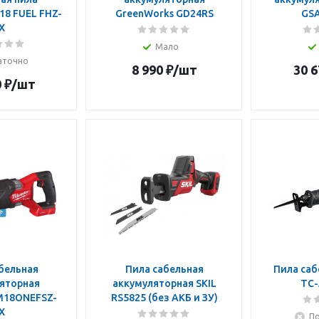
18 FUEL FHZ-
GreenWorks GD24RS
GSA
X
Мало
аточно
8 990
₽
/шт
30 6
0
₽
/шт
бельная
Пила сабельная
Пила саб
яторная
аккумуляторная SKIL
TC-
M18ONEFSZ-
RS5825 (без АКБ и ЗУ)
X
По