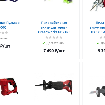
ная Пульсар
Пила сабельная
Пила 
900С
аккумуляторная
аккумулят
GreenWorks GD24RS
PXC GE-G
аточно
Достаточно
До
₽
/шт
7 490
₽
/шт
9 3