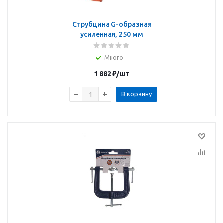
Струбцина G-образная
усиленная, 250 мм
Много
1 882
₽
/шт
В корзину