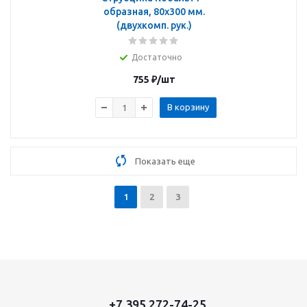
образная, 80x300 мм.
(двухкомп. рук.)
Достаточно
755
₽
/шт
В корзину
Показать еще
1
2
3
+7 395 272-74-25