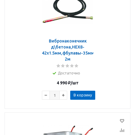
Вибронаконечник
д\бетона,HEX8-
42х1.5мм,фбулавы-35мм,длина
2м
Достаточно
4 990
₽
/шт
В корзину