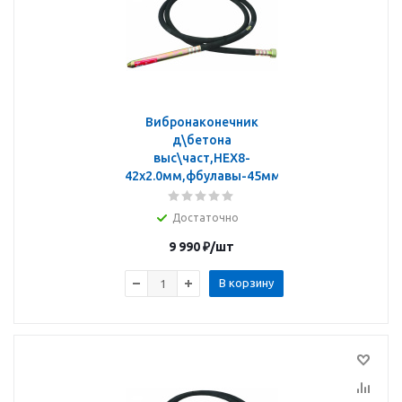
Вибронаконечник
д\бетона
выс\част,HEX8-
42х2.0мм,фбулавы-45мм
Достаточно
9 990
₽
/шт
В корзину