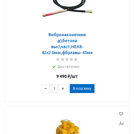
Вибронаконечник
д\бетона
выс\част,HEX8-
42х2.0мм,фбулавы-45мм
Достаточно
9 490
₽
/шт
В корзину