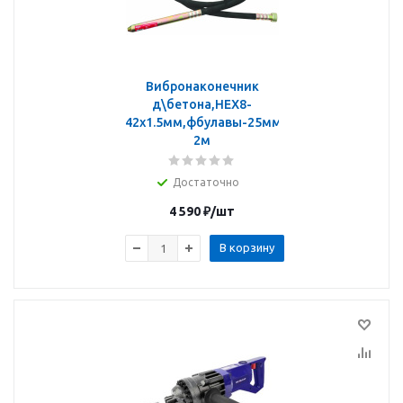
Вибронаконечник
д\бетона,HEX8-
42х1.5мм,фбулавы-25мм,длина
2м
Достаточно
4 590
₽
/шт
В корзину