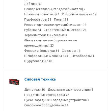
Лобзики
37
Нейлер (степлеры, гвоздезабиватели)
2
Ножницы по металлу
4
Отбойные молотки
17
Перфораторы
58
Пилы
151
Реноватор - осциллирующий элемент
14
Рубанки
24
Строительные пылесосы
25
Термопистолеты клеевые
4
Фены технические (строительные,
промышленные)
23
Фонари и фонарики
34
Фрезеры
18
Шлифовальные машины
143
Штроборезы
1
Шуруповерты
140
Силовая техника
Двигатели
10
Дизельные электростанции
3
Портативные генераторы
72
Пуско-зарядные и зарядные устройства
7
Сварочное оборудование
44