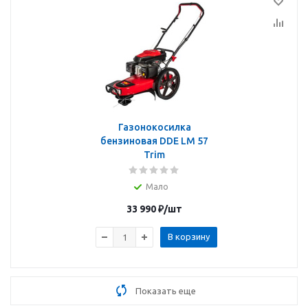
Газонокосилка
бензиновая DDE LM 57
Trim
Мало
33 990
₽
/шт
В корзину
Показать еще