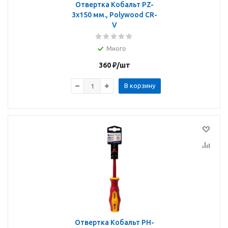
Отвертка Кобальт PZ-
3х150 мм., Polywood CR-
V
Много
360
₽
/шт
В корзину
Отвертка Кобальт PH-