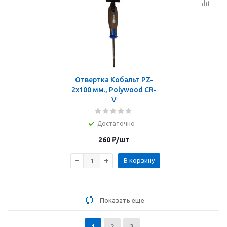
Отвертка Кобальт PZ-
2х100 мм., Polywood CR-
V
Достаточно
260
₽
/шт
В корзину
Показать еще
1
2
3