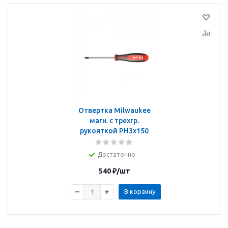
Отвертка Milwaukee
магн. с трехгр.
рукояткой PH3x150
Достаточно
540
₽
/шт
В корзину