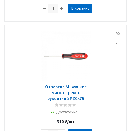
В корзину
Отвертка Milwaukee
магн. с трехгр.
рукояткой PZ0x75
Достаточно
310
₽
/шт