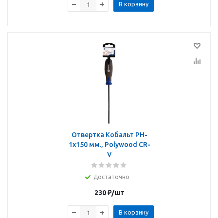
В корзину
Отвертка Кобальт PH-
1х150 мм., Polywood CR-
V
Достаточно
230
₽
/шт
В корзину