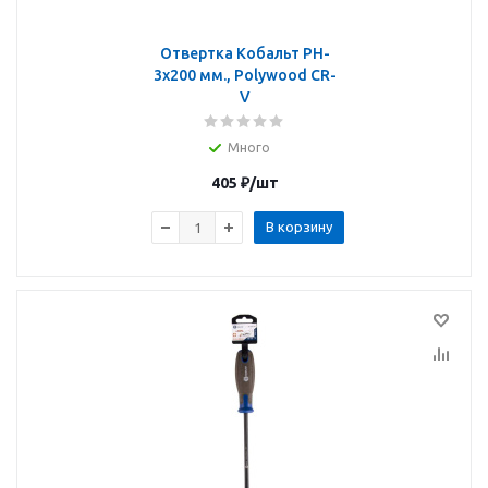
Отвертка Кобальт PH-
3х200 мм., Polywood CR-
V
Много
405
₽
/шт
В корзину