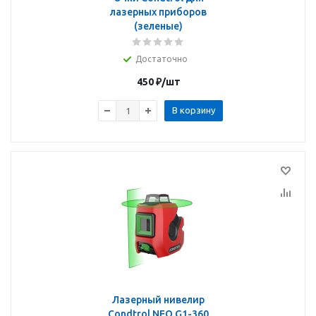
лазерных приборов
(зеленые)
Достаточно
450
₽
/шт
В корзину
Лазерный нивелир
Condtrol NEO G1-360