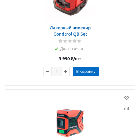
Лазерный нивелир
Condtrol QB Set
Достаточно
3 990
₽
/шт
В корзину