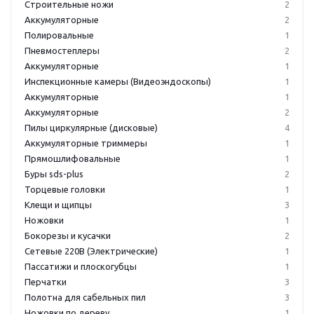
Строительные ножи
2
Аккумуляторные
2
Полировальные
1
Пневмостеплеры
2
Аккумуляторные
1
Инспекционные камеры (Видеоэндоскопы)
1
Аккумуляторные
1
Аккумуляторные
2
Пилы циркулярные (дисковые)
4
Аккумуляторные триммеры
1
Прямошлифовальные
1
Буры sds-plus
2
Торцевые головки
1
Клещи и щипцы
3
Ножовки
1
Бокорезы и кусачки
2
Сетевые 220В (Электрические)
1
Пассатижи и плоскогубцы
1
Перчатки
3
Полотна для сабельных пил
3
Ножовки по дереву
1