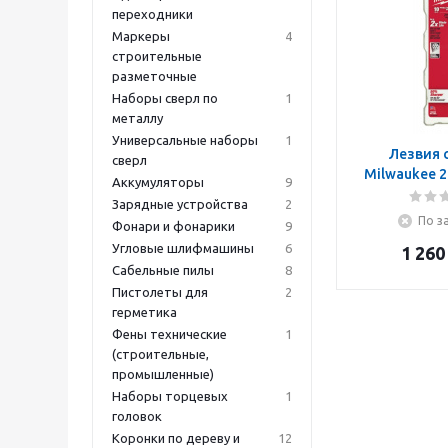
переходники
Маркеры
4
строительные
разметочные
Наборы сверл по
1
металлу
Универсальные наборы
1
Лезвия 
сверл
Milwaukee 2
Аккумуляторы
9
Зарядные устройства
2
По з
Фонари и фонарики
9
Угловые шлифмашины
6
1 260
Сабельные пилы
8
Пистолеты для
2
герметика
Фены технические
1
(строительные,
промышленные)
Наборы торцевых
1
головок
Коронки по дереву и
12