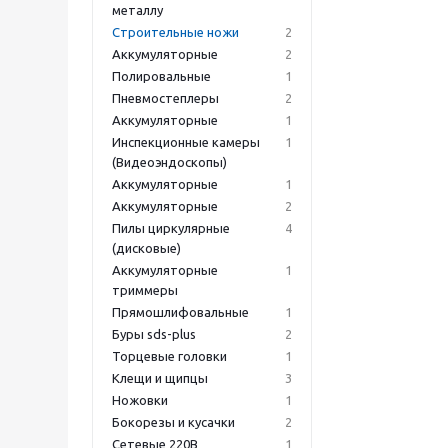
металлу
Строительные ножи
2
Аккумуляторные
2
Полировальные
1
Пневмостеплеры
2
Аккумуляторные
1
Инспекционные камеры
1
(Видеоэндоскопы)
Аккумуляторные
1
Аккумуляторные
2
Пилы циркулярные
4
(дисковые)
Аккумуляторные
1
триммеры
Прямошлифовальные
1
Буры sds-plus
2
Торцевые головки
1
Клещи и щипцы
3
Ножовки
1
Бокорезы и кусачки
2
Сетевые 220В
1