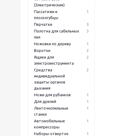
(Электрические)
Пассатижи и
1
плоскогубцы
Перчатки
3
Полотна для сабельных
3
пил
Ножовки по дереву
1
Воротки
2
Ящики для
2
электроинструмента
Средства
2
индивидуальной
защиты органов
дыхания
Ножи для рубанков
1
Для дрелей
1
Ленточнопильные
1
станки
Автомобильные
1
компрессоры
Наборы отверток
1