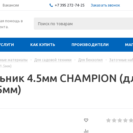
+7 395 272-74-25
Заказать звонок
Вакансии
ая помощь в
ента.
УСЛУГИ
КАК КУПИТЬ
ПРОИЗВОДИТЕЛИ
МА
дные материалы
-
Для садовой техники
-
Для бензопил
-
Заточные на
,1.5мм)
ьник 4.5мм CHAMPION (дл
5мм)