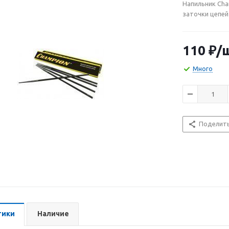
Напильник Cha
заточки цепей
110
₽
/
Много
Поделит
тики
Наличие