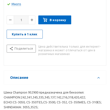
непригодной для использования.
Много
В корзину
Купить в 1 клик
Цена действительна только для интернет-
Поделиться
магазина и может отличаться от цен в
розничных магазинах
Описание
Шина Champion 952900 предназначена для бензопил:
CHAMPION:242,341,345,335,345,137,142,216,318,420,422;
ECHO:CS-3050, CS-350TES,CS-3500, CS-352, CS-350WES, CS-310ES;
SHINDAIWA: 305S,352S;