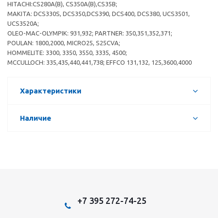
HITACHI:CS280A(B), CS350A(B),CS35B;
MAKITA: DCS330S, DCS350,DCS390, DCS400, DCS380, UCS3501,
UCS3520A;
OLEO-MAC-OLYMPIK: 931,932; PARTNER: 350,351,352,371;
POULAN: 1800,2000, MICRO25, S25CVA;
HOMMELITE: 3300, 3350, 3550, 3335, 4500;
MCCULLOCH: 335,435,440,441,738; EFFCO 131,132, 125,3600,4000
Характеристики
Наличие
+7 395 272-74-25