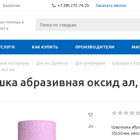
+7 395 272-74-25
Заказать звонок
Вакансии
ая помощь в
ента.
УСЛУГИ
КАК КУПИТЬ
ПРОИЗВОДИТЕЛИ
МА
дные материалы
-
Для инструмента
-
Для шлифмашин
-
Шарошки и бо
 хв 6 мм
ка абразивная оксид ал, 
Шарошка абра
35х50 мм, хвос