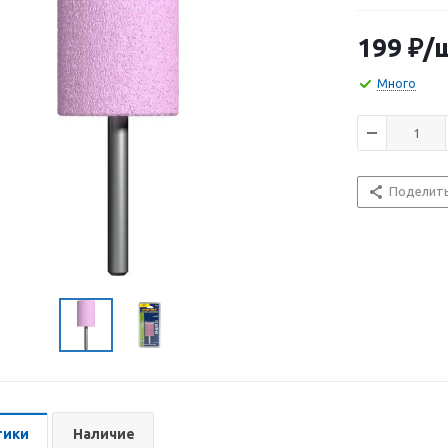
199
₽
/
Много
Поделит
тики
Наличие