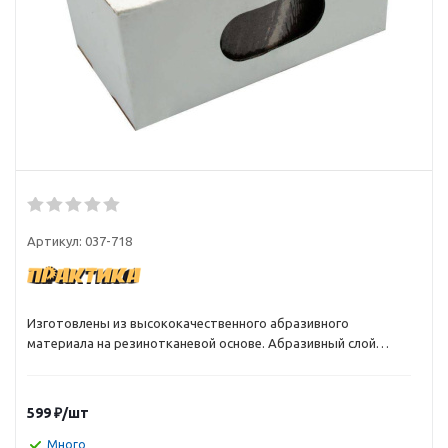
Артикул:
037-718
Изготовлены из высококачественного абразивного
материала на резинотканевой основе. Абразивный слой
изготовлен из оксида алюминия (электрокорунд - Al203).
Высокая эффективность шлифования. Большая
долговечность. Лента с зернами из электрокорунда
599
₽
/шт
особенно подходит для материалов дающих длинную
стружку таких как дерево и металл. ГОСТ 22776-77. В
Много