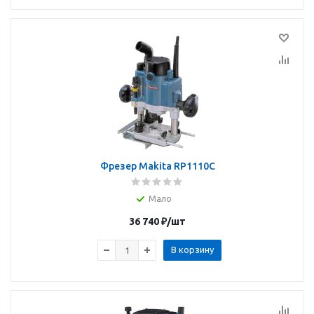
Фрезер Makita RP1110C
Мало
36 740
₽
/шт
В корзину