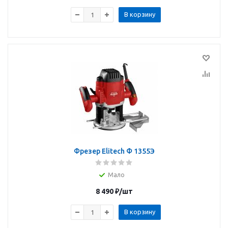
В корзину
Фрезер Elitech Ф 1355Э
Мало
8 490
₽
/шт
В корзину