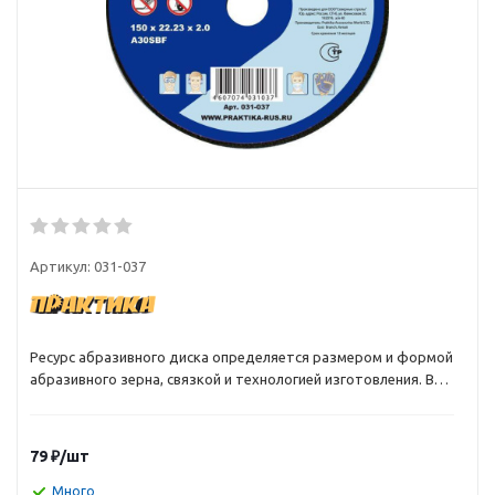
Артикул:
031-037
Ресурс абразивного диска определяется размером и формой
абразивного зерна, связкой и технологией изготовления. В
абразивных дисках Практика подобрано такое соотношение
зерна и связки, которое позволяет при высокой скорости
получить невысокую стоимость реза. Спецификация
79
₽
/шт
(например A30SBF) характеризует зернистость, твердость,
связку и структуру. Расшифровка спецификации:
Много