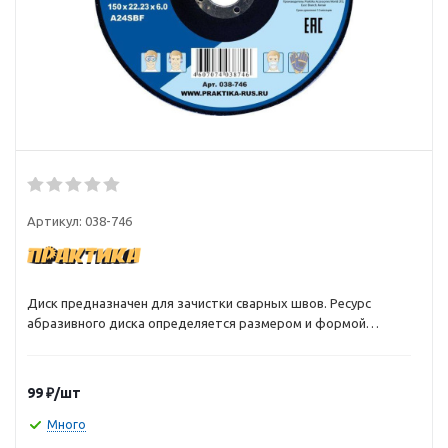
Артикул:
038-746
Диск предназначен для зачистки сварных швов. Ресурс
абразивного диска определяется размером и формой
абразивного зерна, связкой и технологией изготовления. В
абразивных дисках Практика подобрано такое соотношение
зерна и связки, которое позволяет при высокой скорости
99
₽
/шт
получить невысокую стоимость реза. Спецификация
(например A30SBF) характеризует зернистость, твердость,
Много
связку и структуру. Расшифровка спецификации: