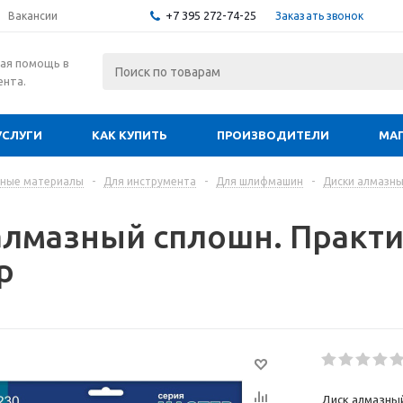
+7 395 272-74-25
Заказать звонок
Вакансии
ая помощь в
ента.
УСЛУГИ
КАК КУПИТЬ
ПРОИЗВОДИТЕЛИ
МА
дные материалы
-
Для инструмента
-
Для шлифмашин
-
Диски алмазн
алмазный сплошн. Практик
р
Диск алмазный