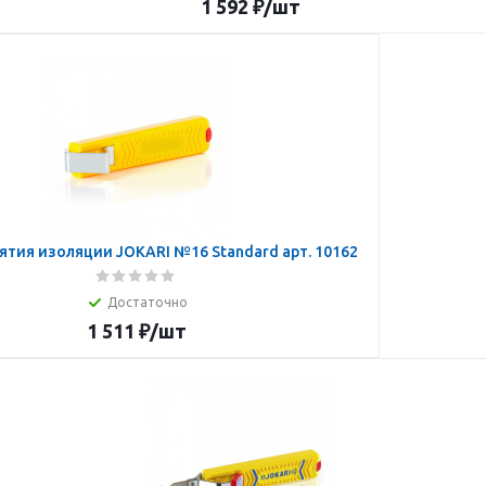
1 592
₽
/шт
ятия изоляции JOKARI №16 Standard арт. 10162
Достаточно
1 511
₽
/шт