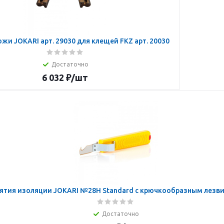
жи JOKARI арт. 29030 для клещей FKZ арт. 20030
Достаточно
6 032
₽
/шт
ятия изоляции JOKARI №28H Standard с крючкообразным лезвие
Достаточно