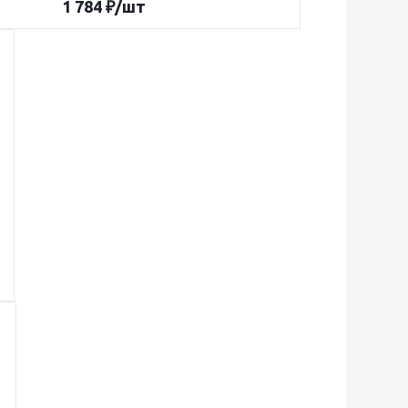
1 784
₽
/шт