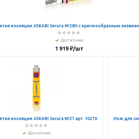
ятия изоляции JOKARI Secura №28H с крючкообразным лезвием 
Достаточно
1 919
₽
/шт
ятия изоляции JOKARI Secura №27 арт. 10270
Нож для сн
Достаточно