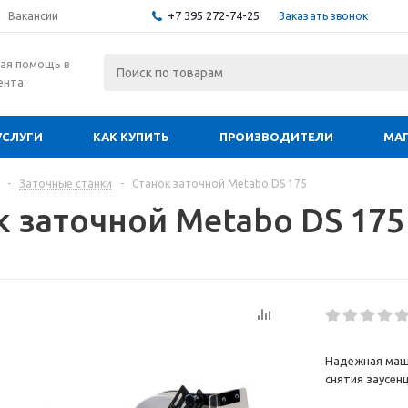
+7 395 272-74-25
Заказать звонок
Вакансии
ая помощь в
ента.
УСЛУГИ
КАК КУПИТЬ
ПРОИЗВОДИТЕЛИ
МА
-
Заточные станки
-
Станок заточной Metabo DS 175
к заточной Metabo DS 175
Надежная маш
снятия заусен
Малошумный, 