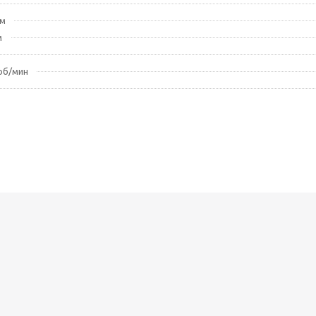
мм
м
об/мин