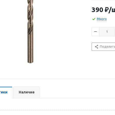
высокопроизв
кобальта 5%. 
390
₽
/
цилиндрически
Сверло имеет 
Много
отвода струж
Поделит
тики
Наличие