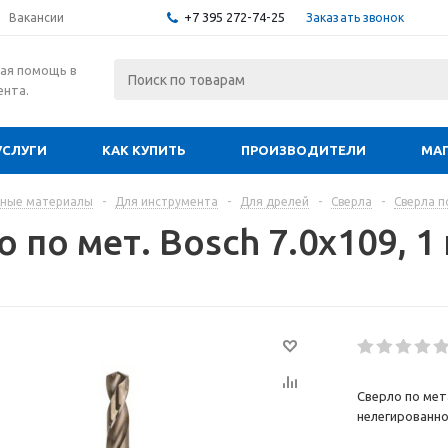
+7 395 272-74-25
Заказать звонок
Вакансии
ая помощь в
ента.
УСЛУГИ
КАК КУПИТЬ
ПРОИЗВОДИТЕЛИ
МА
дные материалы
-
Для инструмента
-
Для дрелей
-
Сверла
-
Сверла п
 по мет. Bosch 7.0х109, 1 ш
Сверло по мет
нелегированно
кислотостойко