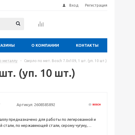
Вход
Регистрация
ГАЗИНЫ
О КОМПАНИИ
КОНТАКТЫ
о металлу
-
Сверло по мет. Bosch 7.0х109, 1 шт. (уп. 10 шт.)
т. (уп. 10 шт.)
Артикул:
2608585892
аллу предназначено для работы по легированной и
й стали, по нержавеющей стали, серому чугуну,
й и жаростойкой стали. Оснастка изготовлена из