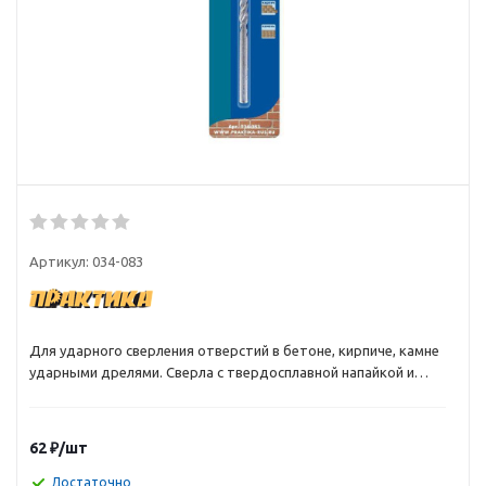
Артикул:
034-083
Для ударного сверления отверстий в бетоне, кирпиче, камне
ударными дрелями. Сверла с твердосплавной напайкой и
двухзаходной двойной спиралью 2х2 позволяют быстрее
выводить шлам, существенно увеличивая скорость работы.
Благодаря двойной спирали 2х2 равномерно распределяется
62
₽
/шт
ударная нагрузка на тело сверла, снижается вибрация,
уменьшается трение, увеличивается срок службы.
Достаточно