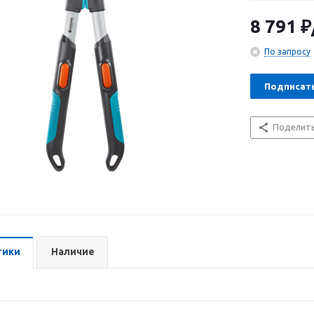
Регулируемые 
более высокие
8 791
₽
мягкого пласт
защитным покр
По запросу
лет.
Подписат
Поделит
тики
Наличие