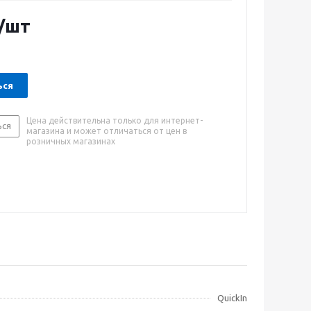
по длине ручки позволяют аккуратно обрезать
 ветви. Кроме того, амортизаторы из специального
/шт
ика защитят Ваши суставы. Заточенные лезвия с
ытием гарантируют аккуратный срез. Гарантия - 25
ься
Цена действительна только для интернет-
ься
магазина и может отличаться от цен в
розничных магазинах
QuickIn