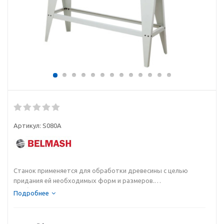
Артикул:
S080A
Станок применяется для обработки древесины c целью
придания ей необходимых форм и размеров.
Наибольший диаметр устанавливаемой заготовки на станок
Подробнее
составляет 350 мм, расстояние между центрами составляет
1000 мм.
Исполнение напольное, при желании станок можно закрепить