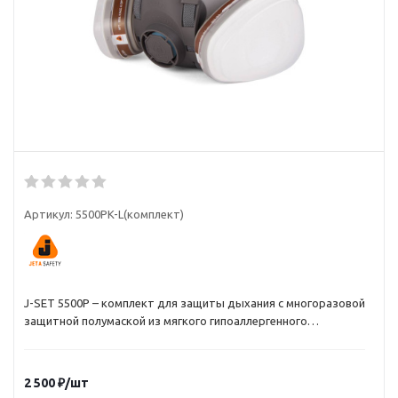
Артикул:
5500PK-L(комплект)
J-SET 5500P – комплект для защиты дыхания с многоразовой
защитной полумаской из мягкого гипоаллергенного
материала, которая обеспечивает высокий уровень
комфорта и надежную защиту. Полумаска применяется с
фильтрами JETA SAFETY: A1, AE1, ABEK1, P3.
2 500
₽
/шт