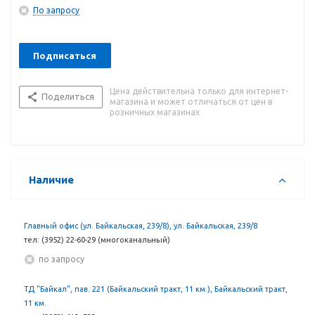
Особенности и преимущества:
По запросу
Три размера (S, M, L);
Низкий вес;
Подписаться
Система регулировки (полумаска перемещается по стропам
оголовья, что позволяет отнимать её от лица без снятия в
Цена действительна только для интернет-
т.ч. других средств защиты, например, каски);
Поделиться
магазина и может отличаться от цен в
Обтюратор из термопласта;
розничных магазинах
Низкое сопротивление дыханию;
Наличие
Главный офис (ул. Байкальская, 239/8), ул. Байкальская, 239/8
тел: (3952) 22-60-29 (многоканальный)
По запросу
ТД "Байкал", пав. 221 (Байкальский тракт, 11 км.), Байкальский тракт,
11 км.