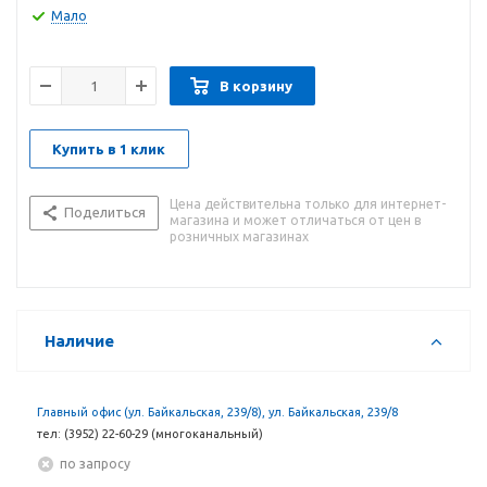
Мало
Три размера (S, M, L);
Легко разбирается;
Надежное оголовье;
В корзину
Составные части заменяются, запчасти в наличии;
Клапан выдоха Max Flow обеспечивает низкого
сопротивления дыхания;
Купить в 1 клик
Бесшумная;
Мягкий силиконовый корпус плотно прилегает к лицу;
Цена действительна только для интернет-
Низкое сопротивление дыханию;
Поделиться
магазина и может отличаться от цен в
Удобная индивидуальная упаковка;
розничных магазинах
Приспособлена для размещения в торговом зале.
Наличие
Главный офис (ул. Байкальская, 239/8), ул. Байкальская, 239/8
тел: (3952) 22-60-29 (многоканальный)
По запросу