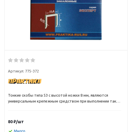
Артикул:
775-372
Тонкие скобы типа 53 с высотой ножки 8 мм, являются
универсальным крепежным средством при выполнении таких
работ как: скрепление деревянных реек, прибивание ткани
мягкой мебели, картона, крепление проволочных сеток,
полиэтилена, бумаги и пр.
80
₽
/шт
Много