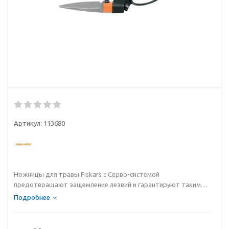
Артикул:
113680
Ножницы для травы Fiskаrs с Серво-системой
предотвращают защемление лезвий и гарантируют таким
образом непрерывную, эффективную работу. Эргономичная,
Подробнее
легкая конструкция обеспечивает комфорт и удобство
использования, а подвижная режущая головка,
поворачивающаяся на 360°, позволяет легко доставать