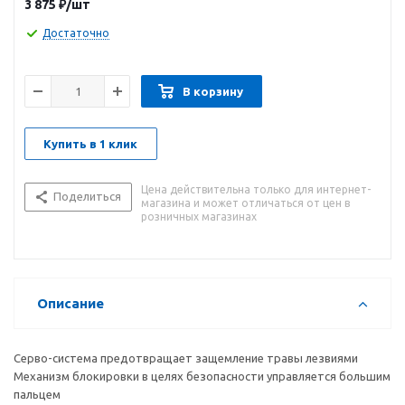
3 875
₽
/шт
самые труднодоступные углы. Лезвия изготовлены из
закаленной нержавеющей стали, рукоятки – из
Достаточно
армированного стекловолокном полиамида FiberComptm.
Ножницы снабжены механизмом блокировки, который
регулируется большим пальцем.
В корзину
Купить в 1 клик
Цена действительна только для интернет-
Поделиться
магазина и может отличаться от цен в
розничных магазинах
Описание
Серво-система предотвращает защемление травы лезвиями
Механизм блокировки в целях безопасности управляется большим
пальцем