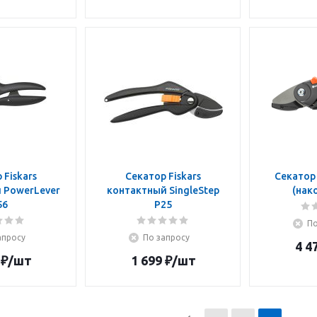
 Fiskars
Секатор Fiskars
Секатор
 PowerLever
контактный SingleStep
(нак
56
P25
По
апросу
По запросу
4 4
₽
/шт
1 699
₽
/шт