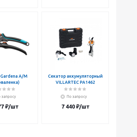
 Gardena A/M
Секатор аккумуляторный
оваленка)
VILLARTEC PA1462
 запросу
По запросу
77
₽
/шт
7 440
₽
/шт