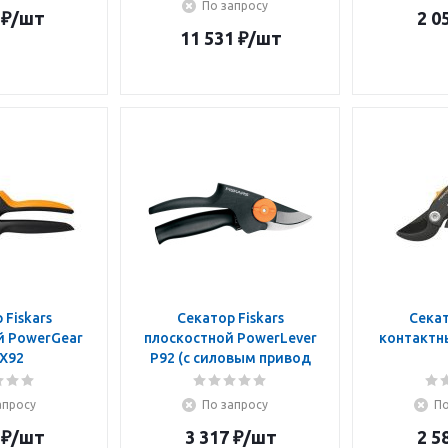
По запросу
₽
/шт
2 0
11 531
₽
/шт
 Fiskars
Секатор Fiskars
Секат
й PowerGear
плоскостной PowerLever
контактн
X92
P92 (с силовым привод
апросу
По запросу
По
₽
/шт
3 317
₽
/шт
2 5