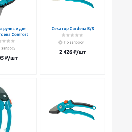
 ручные для
Секатор Gardena B/S
rdena Comfort
По запросу
 запросу
2 426
₽
/шт
05
₽
/шт