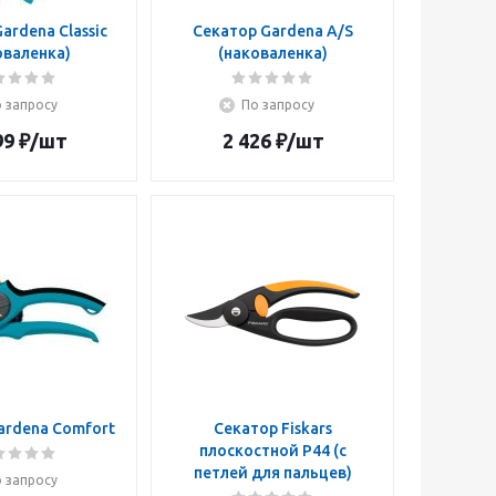
ardena Classic
Секатор Gardena A/S
оваленка)
(наковаленка)
 запросу
По запросу
99
₽
/шт
2 426
₽
/шт
ardena Comfort
Секатор Fiskars
плоскостной P44 (с
петлей для пальцев)
 запросу