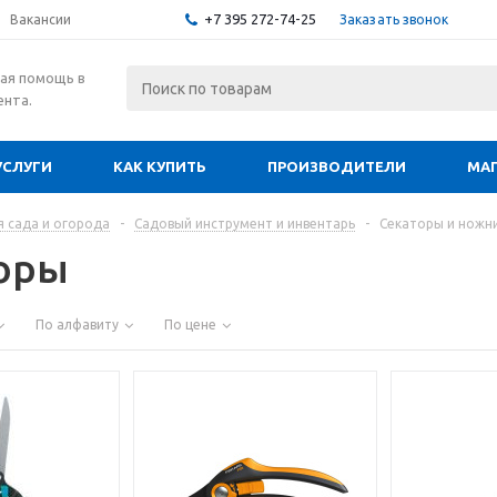
+7 395 272-74-25
Заказать звонок
Вакансии
ая помощь в
ента.
УСЛУГИ
КАК КУПИТЬ
ПРОИЗВОДИТЕЛИ
МА
я сада и огорода
-
Садовый инструмент и инвентарь
-
Секаторы и ножн
оры
По алфавиту
По цене