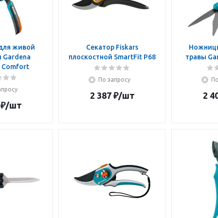
для живой
Секатор Fiskars
Ножницы
 Gardena
плоскостной SmartFit P68
травы Ga
 Comfort
По запросу
По
апросу
2 387
₽
/шт
2 4
₽
/шт