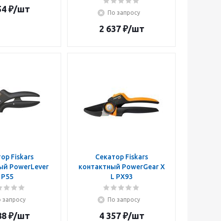
54
₽
/шт
По запросу
2 637
₽
/шт
ор Fiskars
Секатор Fiskars
ый PowerLever
контактный PowerGear X
P55
L PX93
 запросу
По запросу
88
₽
/шт
4 357
₽
/шт