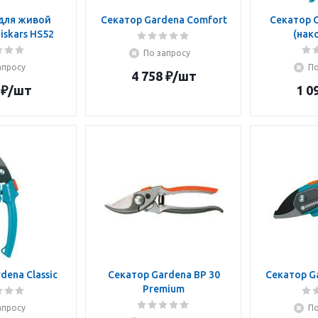
для живой
Секатор Gardena Comfort
Секатор G
iskars HS52
(нак
По запросу
апросу
По
4 758
₽
/шт
₽
/шт
1 0
dena Classic
Секатор Gardena BP 30
Секатор G
Premium
апросу
По