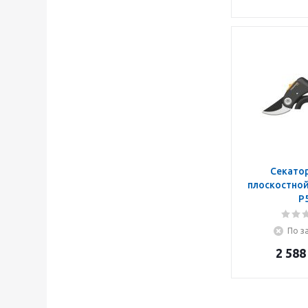
Секатор
плоскостной
P
По з
2 588