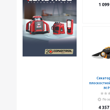
1 099
Секатор
плоскостно
M P
По з
4 357