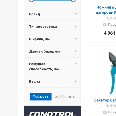
Ножницы 
изгороди F
Бренд
По з
Тип хвостовика
4 961
Ширина, мм
Длина общая, мм
Режущая
способность, мм
Вес, кг
Показать
Сбросить
Секатор Gar
По з