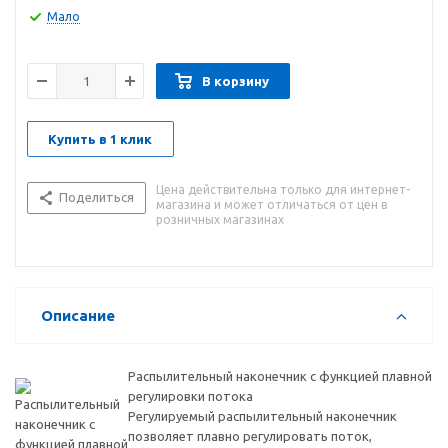
мелкодисперсного распыления. Кроме этого, широкое
Мало
заливочное горло облегчает процесс заливки воды.
Практичный фильтр на всасывающем патрубке
предохраняет форсунку от засорения. Распылитель снабжен
В корзину
индикатором уровня, который позволяет определить
количество оставшейся жидкости, не открывая емкость.
Купить в 1 клик
Цена действительна только для интернет-
Поделиться
магазина и может отличаться от цен в
розничных магазинах
Описание
Распылительный наконечник с функцией плавной
регулировки потока
Регулируемый распылительный наконечник
позволяет плавно регулировать поток,