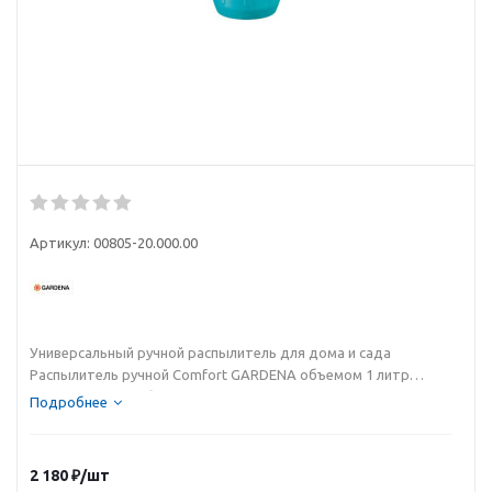
Артикул:
00805-20.000.00
Универсальный ручной распылитель для дома и сада
Распылитель ручной Comfort GARDENA объемом 1 литр
представляет собой идеальный универсальный инструмент
Подробнее
для орошения небольших участков в саду и дома.
Инструмент удобен и прост в эксплуатации: благодаря ручке
эргономичной формы, опрыскиватель удобно держать в
2 180
₽
/шт
руке. Вид распыления регулируется: от сильной струи до