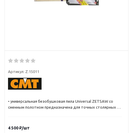
Артикул:
Z.15011
• универсальная безобушковая пила Universal ZETSAW со
сменным полотном предназначена для точных столярных и
плотницких работ по дереву
• зубья японской пилы направлены к рукояти, что позволяет
легко запиливаться и получать ровный рез и чистый рез
4 500
₽
/шт
• широко применяется для фанеры и клееной древесины,