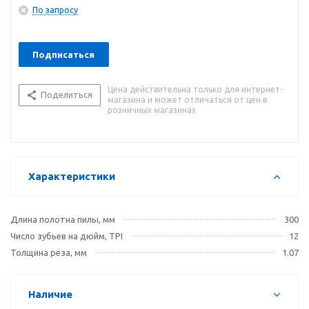
подходит также для твердых пород дерева
По запросу
• трапециевидные тонкие острые зубья позволяют
работать и по мягким породам древесины
• деревянная рукоять покрытая ротангом, удобна в
Подписаться
использовании
• пильные полотна закалены методом импульсной закалки,
Цена действительна только для интернет-
поэтому полотно пилы остается острым и долговечным по
Поделиться
магазина и может отличаться от цен в
сравнению с другими пилами
розничных магазинах
• пила не требует заточки и готова к работе
• заменить полотно очень легко, просто слегка постучите по
передней части пилы зубцами вверх и лезвие высвободится
само
Характеристики
Длина полотна пилы, мм
300
Число зубьев на дюйм, TPI
12
Толщина реза, мм
1.07
Наличие