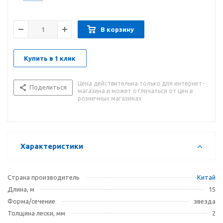
износостойкость и отличную режущую способность
благодаря острым краям лески. Подходит для подрезки
толстых сорняков, лопухов, легко справится с зарослями
В корзину
жесткой травы. Выполнен из качественных материалов,
имеет длительный срок эксплуатации.
Купить в 1 клик
Цена действительна только для интернет-
Поделиться
магазина и может отличаться от цен в
розничных магазинах
Характеристики
Страна производитель
Китай
Длина, м
15
Форма/сечение
звезда
Толщина лески, мм
2