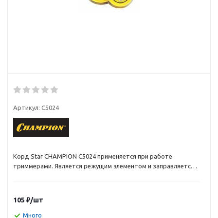
Артикул:
C5024
Корд Star CHAMPION C5024 применяется при работе
триммерами. Является режущим элементом и заправляется в
триммерную головку. Леска различается по диаметру и
форме сечения. Правильный подбор толщины лески и ее
сечения для определенных работ существенно влияет на
105
₽
/шт
скорость кошения и износ лески. Корд представляет собой
мононить с сечением в виде звезды, имеет высокую
Много