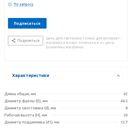
машинами и фрезерными станками. Фреза изготавливается
По запросу
из высококачественных материалов и характеризуется
точно рассчитанной геометрией режущей кромки,
обработанной алмазными дисками до точности биения 0.02
Подписаться
мм. Структура твердого сплава гарантирует его высокую
стойкость к выщерблению по режущей кромке и,
Цена действительна только для интернет-
следовательно, качество обработки изделия.
Поделиться
магазина и может отличаться от цен в
розничных магазинах
Характеристики
Длина общая, мм
62
Диаметр фрезы (D), мм
44.5
Диаметр хвостовика (d), мм
8
Рабочая высота (H), мм
20
Диаметр подшипника (d1), мм
12.7