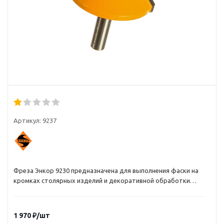
Артикул:
9237
Фреза Энкор 9230 предназначена для выполнения фаски на
кромках столярных изделий и декоративной обработки
кромок столешниц, элементов корпусной мебели.
Выполнение угловой фаски по ребру делянок и последующее
склеивание по длине, дает возможность получать объемные
1 970
₽
/шт
столярные изделия. Используется совместно с фрезерными