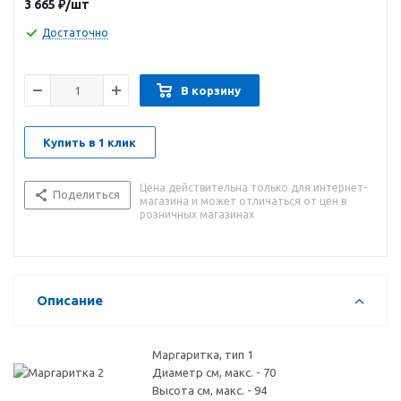
3 665
₽
/шт
фильтр, а внутри корпуса- губка для механической и
биологической фильтрации.
Достаточно
Ultratech идеальны для прудов до 15 м3, оснащены
регулированием потока для фонтана и/или подачей воды на
В корзину
водопады и ручьи. Производительность от 800 л/ч до 6000
л/ч. Специально для прудов с рыбой.
Купить в 1 клик
Особенности:
Комплект насадок.
Цена действительна только для интернет-
Переключатель потока.
Поделиться
магазина и может отличаться от цен в
Губка фильтрационная 25ppi.
розничных магазинах
Описание
Маргаритка, тип 1
Диаметр см, макс. - 70
Высота см, макс. - 94