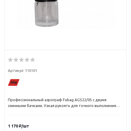
Артикул:
110101
Профессиональный аэрограф Fubag AGS22/05 с двумя
сменными бачками. Узкая рукоять для точного выполнения
рисунков: удобно держать как карандаш. Регулятор подачи
краски и воздуха для точного нанесения. Большой ресурс
позволит долго работать без остановок. Сменный бачок
1 170
₽
/шт
экономит время - его не нужно промывать. 2 сменных бачка в