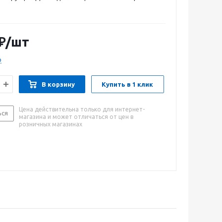
ла ДП-210/1900M может стать оптимальным
₽
/шт
о
В корзину
Купить в 1 клик
Цена действительна только для интернет-
ься
магазина и может отличаться от цен в
розничных магазинах