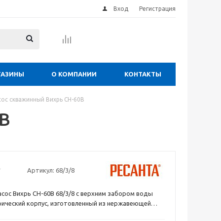
Вход
Регистрация
ГАЗИНЫ
О КОМПАНИИ
КОНТАКТЫ
сос скважинный Вихрь СН-60B
0B
Артикул:
68/3/8
сос Вихрь СН-60B 68/3/8 с верхним забором воды
ический корпус, изготовленный из нержавеющей
ется небольшими габаритами и длительным сроком