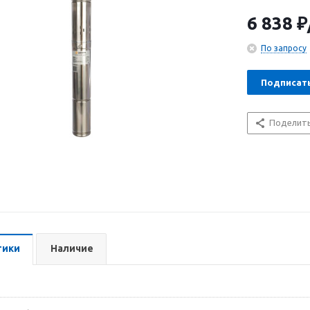
службы. Перек
напор мощнос
6 838
₽
По запросу
Подписат
Поделит
тики
Наличие