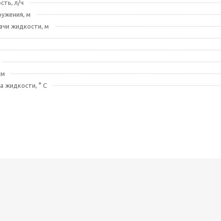
ть, л/ч
ружения, м
ачи жидкости, м
см
а жидкости, ° C