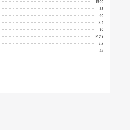
1500
35
60
8.4
20
IP X8
7.5
35