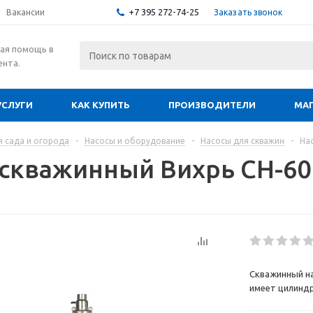
+7 395 272-74-25
Заказать звонок
Вакансии
ая помощь в
ента.
УСЛУГИ
КАК КУПИТЬ
ПРОИЗВОДИТЕЛИ
МА
я сада и огорода
-
Насосы и оборудование
-
Насосы для скважин
-
На
 скважинный Вихрь СН-6
Скважинный на
имеет цилиндр
стали. Отлича