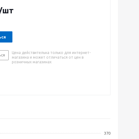
ачивает неагрессивную, чистую воду. Обеспечивает
тью 60 метров.
/шт
ься
Цена действительна только для интернет-
ься
магазина и может отличаться от цен в
розничных магазинах
370