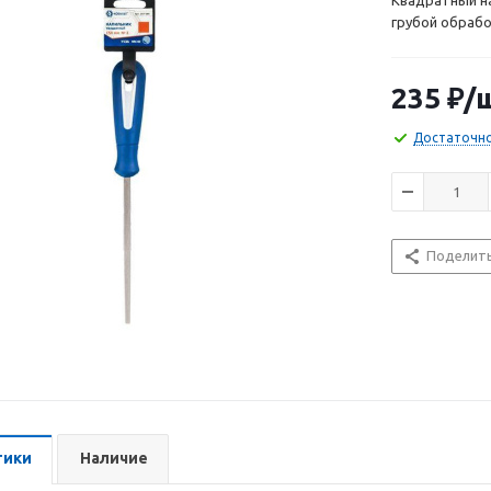
Квадратный на
грубой обрабо
У13А твердост
Идеально подх
прямоугольных
235
₽
/
двойной насе
Достаточн
Поделит
тики
Наличие