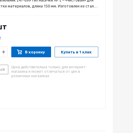
пильник 247-699 тип насечки № 2 – «чистовая» для
тки материалов, длина 150 мм. Изготовлен из стали
ью 60 HRC, что гарантирует долгий срок службы.
одит для опиливания плоскости квадратных и
 отверстий и различных пазов. Специальная форма
шт
чки повышает эффективность снятия материала.
о
В корзину
Купить в 1 клик
Цена действительна только для интернет-
ься
магазина и может отличаться от цен в
розничных магазинах