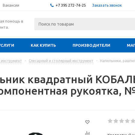
+7 395 272-74-25
Заказать звонок
Вакансии
ая помощь в
ента.
УСЛУГИ
КАК КУПИТЬ
ПРОИЗВОДИТЕЛИ
МА
 инструмент
-
Слесарный и столярный инструмент
-
Напильники, рашпи
ьник квадратный КОБАЛ
омпонентная рукоятка, №