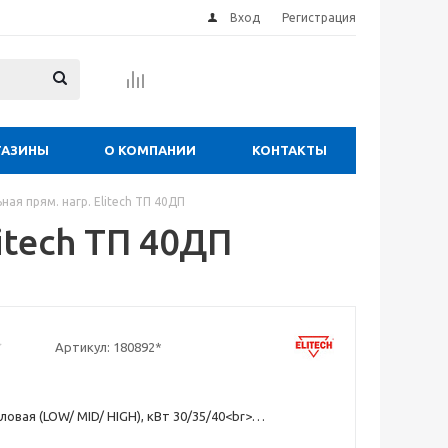
Вход
Регистрация
ГАЗИНЫ
О КОМПАНИИ
КОНТАКТЫ
ная прям. нагр. Elitech ТП 40ДП
itech ТП 40ДП
Артикул:
180892*
овая (LOW/ MID/ HIGH), кВт 30/35/40<br>
 для временного обогрева зданий, которые