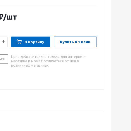
роцессе постройки или ремонта. Помещения, в
уатируется дизельная тепловая пушка, должно быть
лируемыми.
₽
/шт
В корзину
Купить в 1 клик
Цена действительна только для интернет-
ься
магазина и может отличаться от цен в
розничных магазинах