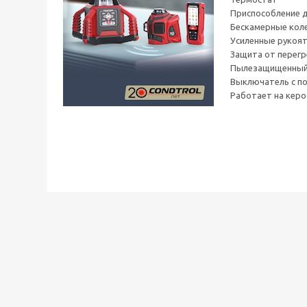
Приспособление 
Бескамерные коле
Усиленные рукоя
Защита от перегр
Пылезащищенный
Выключатель с п
Работает на керо