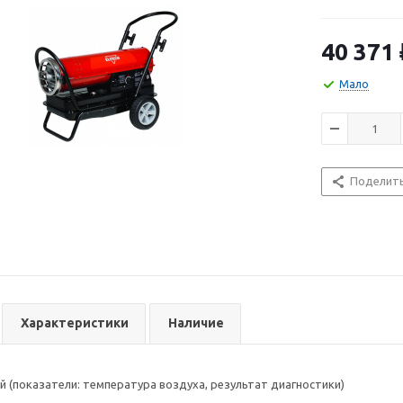
находятся в п
которых экспл
хорошо венти
40 371
</p>
Мало
Поделит
Характеристики
Наличие
 (показатели: температура воздуха, результат диагностики)