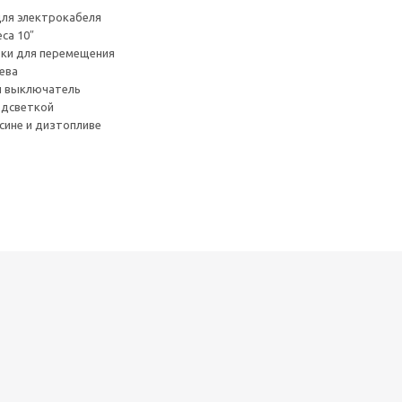
для электрокабеля
са 10″
тки для перемещения
ева
 выключатель
одсветкой
сине и дизтопливе