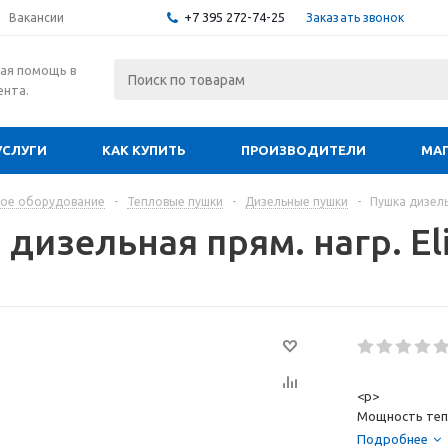
+7 395 272-74-25
Заказать звонок
Вакансии
ая помощь в
ента.
УСЛУГИ
КАК КУПИТЬ
ПРОИЗВОДИТЕЛИ
МА
ое оборудование
-
Тепловые пушки
-
Дизельные пушки
-
Пушка дизель
дизельная прям. нагр. El
<p>
Мощность тепл
Предназначены
Подробнее