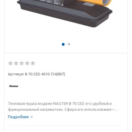
Артикул:
B 70 CED 4010.724(807)
Тепловая пушка модели MASTER B 70 CED это удобный и
функциональный нагреватель. Сфера его использования –
большие по площади помещения, так как прибор мощный. 20
Подробнее
кВт, при условии КПД, который уверенно стремится к 100% -
это достаточно серьезно. Кроме того, тепловая пушка