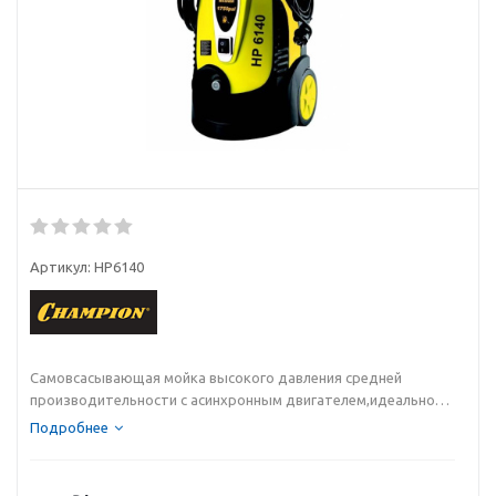
Артикул:
HP6140
Самовсасывающая мойка высокого давления средней
производительности с асинхронным двигателем,идеально
подойдет для мытья коттеджей и дач.
Подробнее