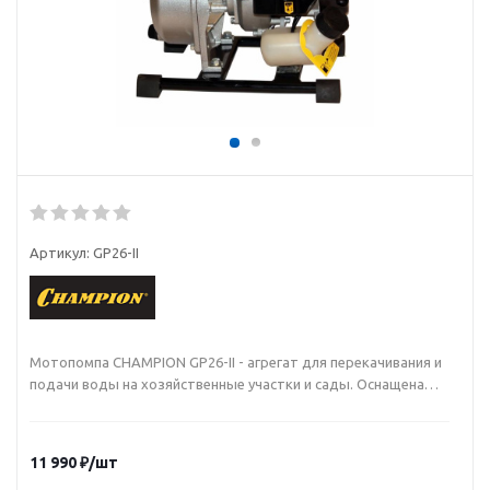
Артикул:
GP26-II
Мотопомпа CHAMPION GP26-II - агрегат для перекачивания и
подачи воды на хозяйственные участки и сады. Оснащена
одноцилиндровым 2-тактным двигателем мощностью 1.22
л.с., который работает на смеси бензин/масло. Наличие
топливного насоса обеспечивает легкий и быстрый запуск
11 990
₽
/шт
мотора. Агрегат установлен на прочную раму из металла для