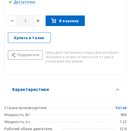
устойчивости на любой поверхности. Вес - всего 6.84 кг. В
Достаточно
конструкции предусмотрена рукоятка для транспортировки
мотопомпы.
В корзину
Купить в 1 клик
Цена действительна только для интернет-
Поделиться
магазина и может отличаться от цен в
розничных магазинах
Характеристики
Страна производитель
Китай
Мощность, Вт
900
Мощность, л.с.
1.22
Рабочий объем двигателя,
32.6