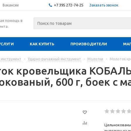
+7 395 272-74-25
Заказать звонок
Вакансии
ая помощь в
ента.
УСЛУГИ
КАК КУПИТЬ
ПРОИЗВОДИТЕЛИ
МА
 инструмент
-
Ударно-рычажный инструмент
-
Молотки
-
Молоток кро
ок кровельщика КОБАЛ
кованый, 600 г, боек с м
Цельнокованы
выполнен из и