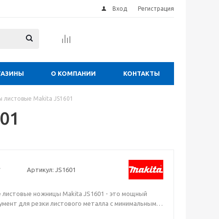
Вход
Регистрация
ГАЗИНЫ
О КОМПАНИИ
КОНТАКТЫ
 листовые Makita JS1601
01
Артикул:
JS1601
 листовые ножницы Makita JS1601 - это мощный
умент для резки листового металла с минимальным
 - 250 мм. Тонкий пластиковый корпус с