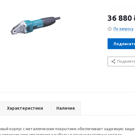
металлическо
защиту инстру
с частотой об
36 880
рез.
По запросу
Подписат
Поделит
Характеристики
Наличие
вый корпус с металлическим покрытием обеспечивает надежную защит
я оптимального управления и работы в труднодоступных местах;