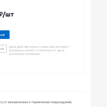
й защитой редуктора обеспечивает надежную
менту и оптимальное управление. Мощный двигатель
оротов - 4500 об/мин гарантирует чистый и быстрый
₽
/шт
ься
Цена действительна только для интернет-
ься
магазина и может отличаться от цен в
розничных магазинах
у от механических и термических повреждений;