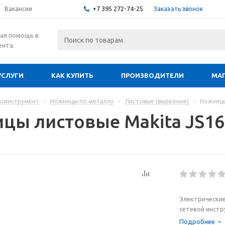
+7 395 272-74-25
Заказать звонок
Вакансии
ая помощь в
ента.
УСЛУГИ
КАК КУПИТЬ
ПРОИЗВОДИТЕЛИ
МА
роинструмент
-
Ножницы по металлу
-
Листовые (вырезные)
-
Ножницы
цы листовые Makita JS16
Электрические
сетевой инстр
радиусом реза
Подробнее