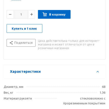
Ручка из стекловолокна с мягким покрытием: обеспечивает
долговечность, лучший хват и комфорт.
Отверстие для системы страховки. Удовлетворяет
В корзину
требованиям при работе на высоте.
Купить в 1 клик
Цена действительна только для интернет-
Поделиться
магазина и может отличаться от цен в
розничных магазинах
Характеристики
Диаметр, мм
68
Вес, кг
1.36
Материал рукояти
стекловолокно с
прорезиненным покрытием